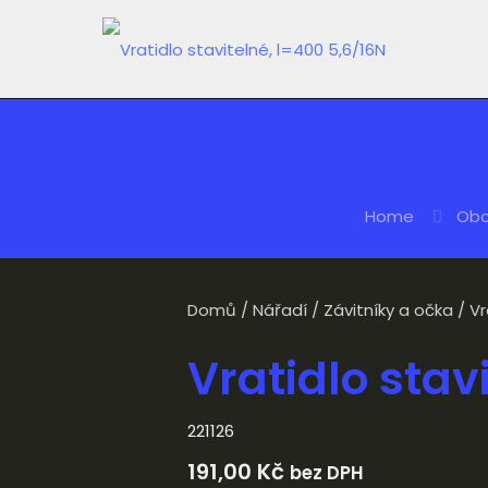
Home
Ob
Domů
/
Nářadí
/
Závitníky a očka
/ Vr
Vratidlo stav
221126
191,00
Kč
bez DPH