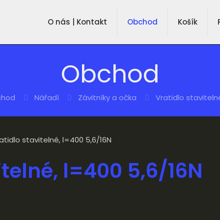
O nás | Kontakt
Obchod
Košík
Obchod
chod
Nářadí
Závitníky a očka
Vratidlo staviteln
atidlo stavitelné, l=400 5,6/16N
itelné, l=400 5,6/16N