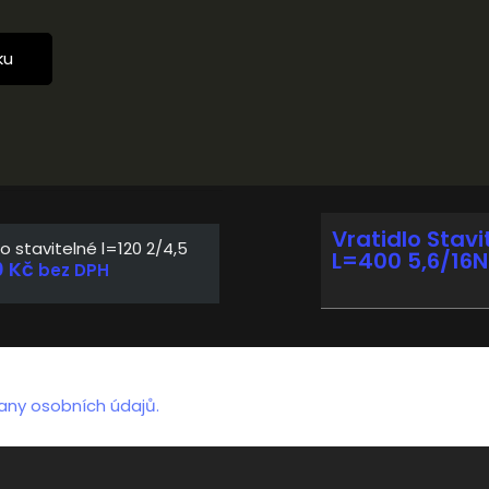
ku
Vratidlo Stavi
lo stavitelné l=120 2/4,5
L=400 5,6/16N
0
Kč
bez DPH
any osobních údajů.