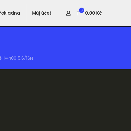
0
0,00 Kč
Pokladna
Můj účet
é, l=400 5,6/16N