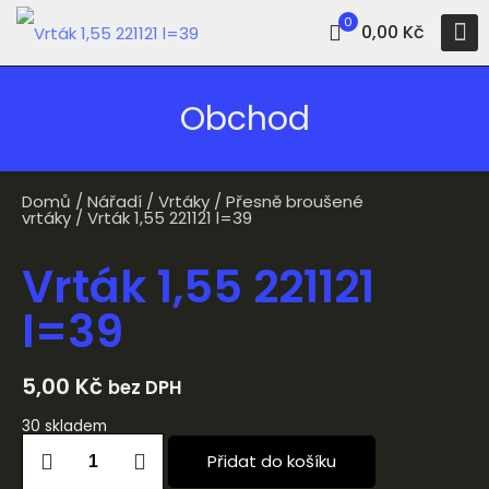
0
0,00 Kč
Obchod
Domů
/
Nářadí
/
Vrtáky
/
Přesně broušené
vrtáky
/ Vrták 1,55 221121 l=39
Vrták 1,55 221121
l=39
5,00
Kč
bez DPH
30 skladem
Přidat do košíku