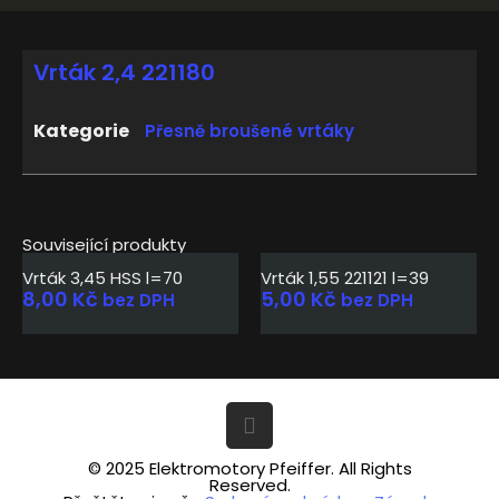
Vrták 2,4 221180
Kategorie
Přesně broušené vrtáky
Související produkty
Vrták 3,45 HSS l=70
Vrták 1,55 221121 l=39
8,00
Kč
5,00
Kč
bez DPH
bez DPH
© 2025 Elektromotory Pfeiffer. All Rights
Reserved.