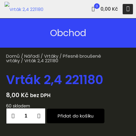
0
0,00 Kč
Obchod
Domů
/
Nářadí
/
Vrtáky
/
Přesně broušené
vrtáky
/ Vrták 2,4 221180
Vrták 2,4 221180
8,00
Kč
bez DPH
60 skladem
Přidat do košíku