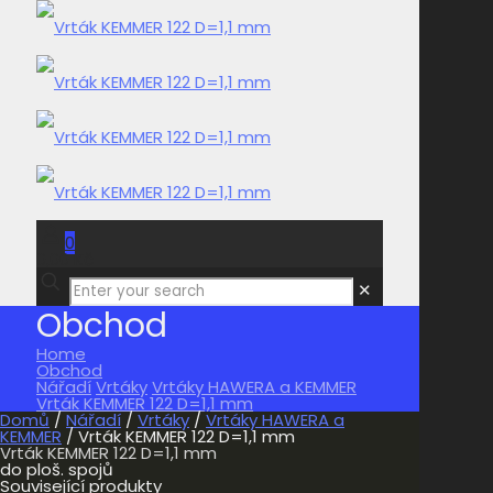
0
0,00 Kč
✕
Obchod
Home
Obchod
Nářadí
Vrtáky
Vrtáky HAWERA a KEMMER
Vrták KEMMER 122 D=1,1 mm
Domů
/
Nářadí
/
Vrtáky
/
Vrtáky HAWERA a
KEMMER
/ Vrták KEMMER 122 D=1,1 mm
Vrták KEMMER 122 D=1,1 mm
do ploš. spojů
Související produkty