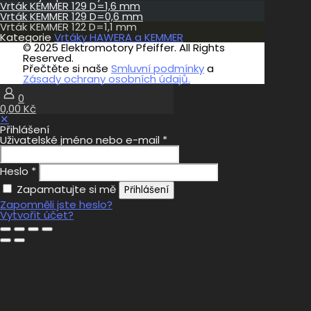
Vrták KEMMER 129 D=1,6 mm
Vrták KEMMER 129 D=0,6 mm
Vrták KEMMER 122 D=1,1 mm
Kategorie
Vrtáky HAWERA a KEMMER
© 2025 Elektromotory Pfeiffer. All Rights
Reserved.
Přečtěte si naše
Smluvní podmínky
a
Zásady ochrany osobních údajů.
0
0,00 Kč
✕
Přihlášení
Uživatelské jméno nebo e-mail
*
Heslo
*
Zapamatujte si mě
Přihlášení
Zapomněli jste heslo?
Vytvořit účet?