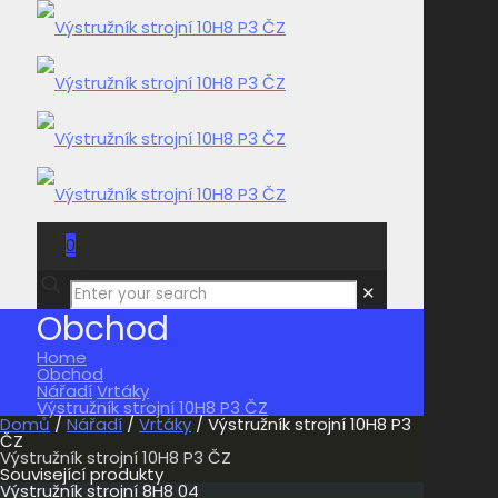
0
0,00 Kč
✕
Obchod
Home
Obchod
Nářadí
Vrtáky
Výstružník strojní 10H8 P3 ČZ
Domů
/
Nářadí
/
Vrtáky
/ Výstružník strojní 10H8 P3
ČZ
Výstružník strojní 10H8 P3 ČZ
Související produkty
Výstružník strojní 8H8 04