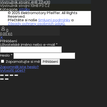
Výstružník strojní 4H8 221430
Výstružník strojní 10H8 P3 ČZ
Kategorie
Vrtáky
© 2025 Elektromotory Pfeiffer. All Rights
Reserved.
Přečtěte si naše
Smluvní podmínky
a
Zásady ochrany osobních údajů.
0
0,00 Kč
✕
Přihlášení
Uživatelské jméno nebo e-mail
*
Heslo
*
Zapamatujte si mě
Přihlášení
Zapomněli jste heslo?
Vytvořit účet?