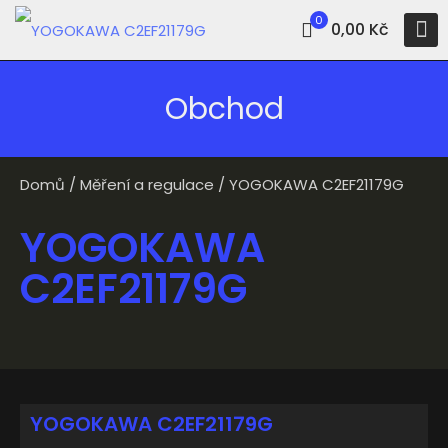
0
0,00 Kč
Obchod
Domů
/
Měření a regulace
/ YOGOKAWA C2EF21179G
YOGOKAWA
C2EF21179G
YOGOKAWA C2EF21179G