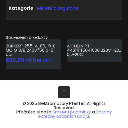
Kategorie
Měření a regulace
Související produkty
BURKERT 255-A-06,-0-E-
AICHELN RT
MC G 3/8 240V/50 0-5
443111115041000 220V -20…
bar
0…+20C
800,00
Kč
bez DPH
© 2025 Elektromotory Pfeiffer. All Rights
Reserved.
Přečtěte si naše
Smluvní podmínky
a
Zásady
ochrany osobních údajů.