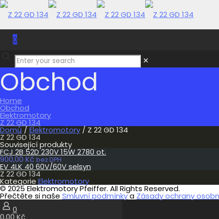
0
0,00 Kč
✕
Obchod
Home
Obchod
Elektromotory
Z 22 GD 134
Domů
/
Elektromotory
/ Z 22 GD 134
Z 22 GD 134
Související produkty
FCJ 2B 52D 230V 15W 2780 ot.
900,00
Kč
bez DPH
EV 4LK 40 60V/60V selsyn
Z 22 GD 134
Kategorie
Elektromotory
© 2025 Elektromotory Pfeiffer. All Rights Reserved.
Přečtěte si naše
Smluvní podmínky
a
Zásady ochrany osobní
0
0,00 Kč