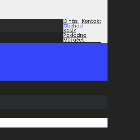
O nás | Kontakt
Obchod
Košík
Pokladna
Můj účet