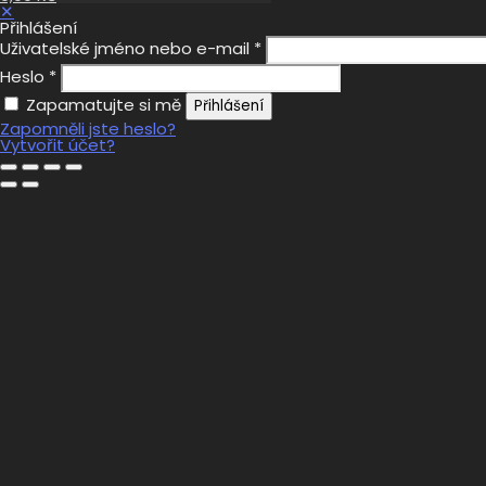
✕
Přihlášení
Uživatelské jméno nebo e-mail
*
Heslo
*
Zapamatujte si mě
Přihlášení
Zapomněli jste heslo?
Vytvořit účet?