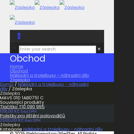
0
0,00 Kč
✕
Obchod
Home
Obchod
Nákladní a trolejbusy - náhradní díly
Záslepka
Domů
/
Nákladní a trolejbusy - náhradní
díly
/ Záslepka
Záslepka
MAVS 01D 1AB0751 C
Související produkty
Tlačítko T10 090 995
108,00
Kč
bez DPH
Pojistky pro jištění polovodičů
2500,00
Kč
bez DPH
Záslepka
Kategorie
Nákladní a trolejbusy - náhradní díly
© 2025 Elektromotory Pfeiffer. All Rights