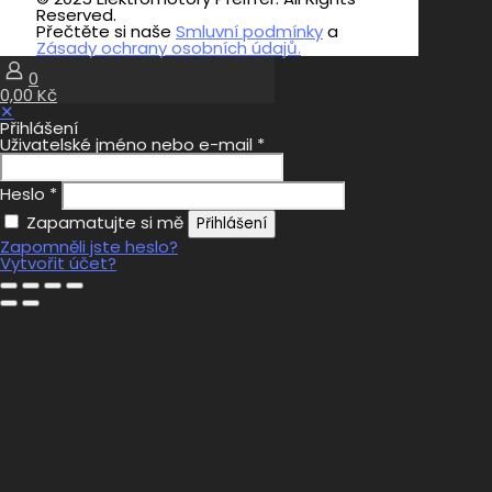
Reserved.
Přečtěte si naše
Smluvní podmínky
a
Zásady ochrany osobních údajů.
0
0,00 Kč
✕
Přihlášení
Uživatelské jméno nebo e-mail
*
Heslo
*
Zapamatujte si mě
Přihlášení
Zapomněli jste heslo?
Vytvořit účet?