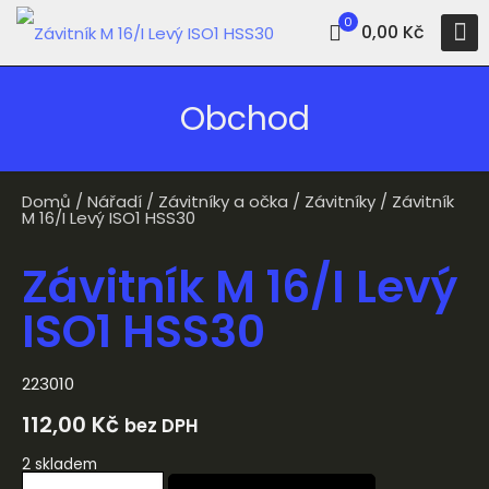
0
0,00 Kč
Obchod
Domů
/
Nářadí
/
Závitníky a očka
/
Závitníky
/ Závitník
M 16/I Levý ISO1 HSS30
Závitník M 16/I Levý
ISO1 HSS30
223010
112,00
Kč
bez DPH
2 skladem