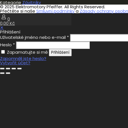
Kategorie
Závitníky
© 2025 Elektromotory Pfeiffer. All Rights Reserved.
Přečtěte si naše
Smluvní podmínky
a
Zásady ochrany osobní
0
0,00 Kč
✕
Přihlášení
Uživatelské jméno nebo e-mail
*
Heslo
*
Zapamatujte si mě
Přihlášení
Zapomněli jste heslo?
Vytvořit účet?