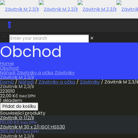
0
0,00 Kč
✕
Obchod
Home
Obchod
Nářadí
Závitníky a očka
Závitníky
Závitník M 2,3/II
Domů
/
Nářadí
/
Závitníky a očka
/
Závitníky
/ Závitník M 2,3/I
Závitník M 2,3/II
223010
22,00
Kč
bez DPH
1 skladem
Závitník
Přidat do košíku
M
Související produkty
2,3/II
Závitník G 1/2/II
množství
151,00
Kč
bez DPH
Závitník M 30 x 2/I ISO1 HSS30
265,00
Kč
bez DPH
Závitník M 2,3/II