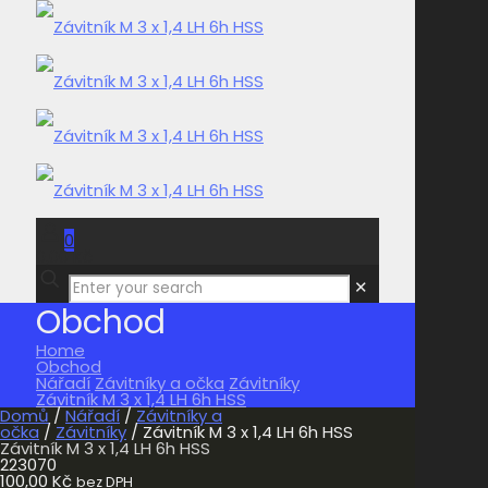
0
0,00 Kč
✕
Obchod
Home
Obchod
Nářadí
Závitníky a očka
Závitníky
Závitník M 3 x 1,4 LH 6h HSS
Domů
/
Nářadí
/
Závitníky a
očka
/
Závitníky
/ Závitník M 3 x 1,4 LH 6h HSS
Závitník M 3 x 1,4 LH 6h HSS
223070
100,00
Kč
bez DPH