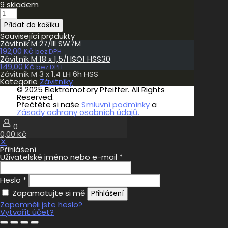
9 skladem
Závitník
M
Přidat do košíku
3
x
Související produkty
1,4
Závitník M 27/III SW7M
LH
192,00
Kč
bez DPH
6h
Závitník M 18 x 1,5/I ISO1 HSS30
HSS
149,00
Kč
bez DPH
množství
Závitník M 3 x 1,4 LH 6h HSS
Kategorie
Závitníky
© 2025 Elektromotory Pfeiffer. All Rights
Reserved.
Přečtěte si naše
Smluvní podmínky
a
Zásady ochrany osobních údajů.
0
0,00 Kč
✕
Přihlášení
Uživatelské jméno nebo e-mail
*
Heslo
*
Zapamatujte si mě
Přihlášení
Zapomněli jste heslo?
Vytvořit účet?