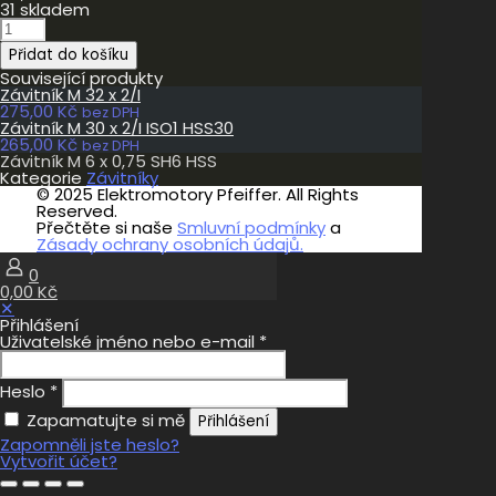
31 skladem
Závitník
M
Přidat do košíku
6
x
Související produkty
0,75
Závitník M 32 x 2/I
SH6
275,00
Kč
bez DPH
HSS
Závitník M 30 x 2/I ISO1 HSS30
množství
265,00
Kč
bez DPH
Závitník M 6 x 0,75 SH6 HSS
Kategorie
Závitníky
© 2025 Elektromotory Pfeiffer. All Rights
Reserved.
Přečtěte si naše
Smluvní podmínky
a
Zásady ochrany osobních údajů.
0
0,00 Kč
✕
Přihlášení
Uživatelské jméno nebo e-mail
*
Heslo
*
Zapamatujte si mě
Přihlášení
Zapomněli jste heslo?
Vytvořit účet?