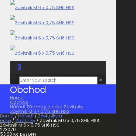
0
0,00 Kč
✕
Obchod
Home
Obchod
Nářadí
Závitníky a očka
Závitníky
Závitník M 6 x 0,75 SH6 HSS
Domů
/
Nářadí
/
Závitníky a
očka
/
Závitníky
/ Závitník M 6 x 0,75 SH6 HSS
Závitník M 6 x 0,75 SH6 HSS
223070
53,00
Kč
bez DPH