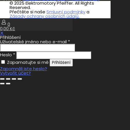
© 2025 Elektromotory Pfeiffer. All Rights
Reserved.
Přečtěte si naše
Smluvní podmínky
a
Zásady ochrany osobních údajů.
0
0,00 Kč
✕
Přihlášení
Uživatelské jméno nebo e-mail
*
Heslo
*
Zapamatujte si mě
Přihlášení
Zapomněli jste heslo?
Vytvořit účet?