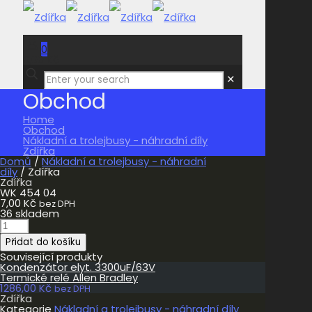
0
0,00 Kč
✕
Obchod
Home
Obchod
Nákladní a trolejbusy - náhradní díly
Zdířka
Domů
/
Nákladní a trolejbusy - náhradní
díly
/ Zdířka
Zdířka
WK 454 04
7,00
Kč
bez DPH
36 skladem
Zdířka
množství
Přidat do košíku
Související produkty
Kondenzátor elyt. 3300uF/63V
Termické relé Allen Bradley
1286,00
Kč
bez DPH
Zdířka
Kategorie
Nákladní a trolejbusy - náhradní díly