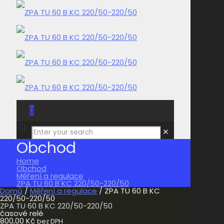
0
0,00 Kč
✕
Obchod
Home
Obchod
Měření a regulace
ZPA TU 60 B KC 220/50-220/50
Domů
/
Měření a regulace
/ ZPA TU 60 B KC
220/50-220/50
ZPA TU 60 B KC 220/50-220/50
časové relé
800,00
Kč
bez DPH