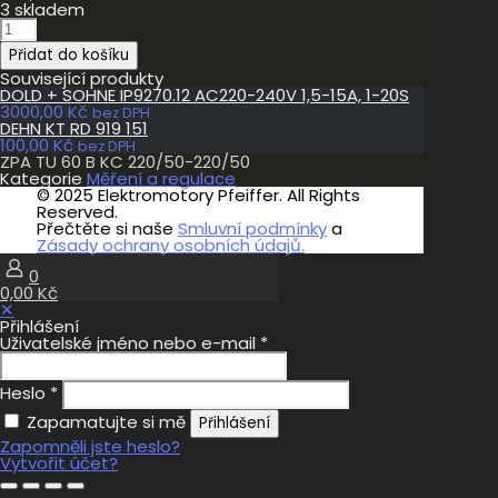
3 skladem
ZPA
TU
Přidat do košíku
60
B
Související produkty
KC
DOLD + SOHNE IP9270.12 AC220-240V 1,5-15A, 1-20S
220/50-
3000,00
Kč
bez DPH
220/50
DEHN KT RD 919 151
množství
100,00
Kč
bez DPH
ZPA TU 60 B KC 220/50-220/50
Kategorie
Měření a regulace
© 2025 Elektromotory Pfeiffer. All Rights
Reserved.
Přečtěte si naše
Smluvní podmínky
a
Zásady ochrany osobních údajů.
0
0,00 Kč
✕
Přihlášení
Uživatelské jméno nebo e-mail
*
Heslo
*
Zapamatujte si mě
Přihlášení
Zapomněli jste heslo?
Vytvořit účet?