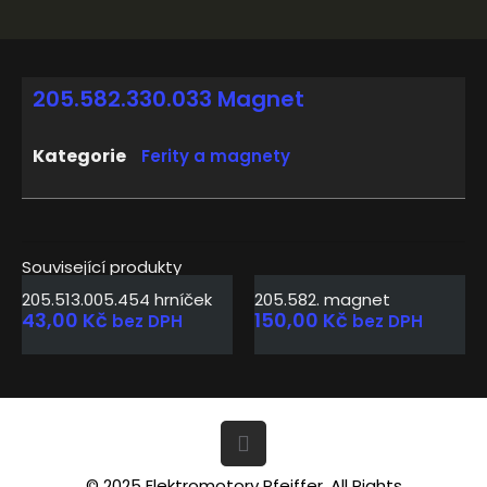
205.582.330.033 Magnet
Kategorie
Ferity a magnety
Související produkty
205.513.005.454 hrníček
205.582. magnet
43,00
Kč
150,00
Kč
bez DPH
bez DPH
© 2025 Elektromotory Pfeiffer. All Rights