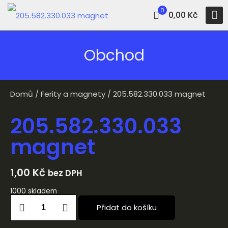
0
0,00 Kč
Obchod
Domů
/
Ferity a magnety
/ 205.582.330.033 magnet
205.582.330.033
magnet
1,00
Kč
bez DPH
1000 skladem
Přidat do košíku