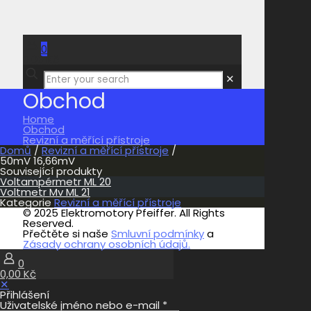
0
0,00 Kč
✕
Obchod
Home
Obchod
Revizní a měřící přístroje
Domů
/
Revizní a měřící přístroje
/
50mV 16,66mV
Související produkty
Voltampérmetr ML 20
Voltmetr Mv ML 21
Kategorie
Revizní a měřící přístroje
© 2025 Elektromotory Pfeiffer. All Rights
Reserved.
Přečtěte si naše
Smluvní podmínky
a
Zásady ochrany osobních údajů.
0
0,00 Kč
✕
Přihlášení
Uživatelské jméno nebo e-mail
*