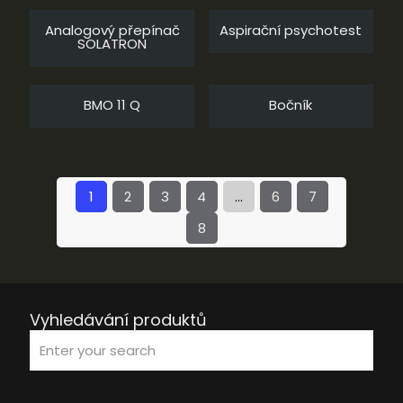
Analogový přepínač
Aspirační psychotest
SOLATRON
BMO 11 Q
Bočník
1
2
3
4
…
6
7
8
Vyhledávání produktů