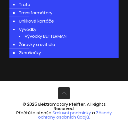
Trafa
Transformátory
Uhlíkové kartáče
Vývodky
Vývodky BETTERMAN
Žárovky a svítidla
Zkoušečky
© 2025 Elektromotory Pfeiffer. All Rights
Reserved.
Přečtěte si naše
Smluvní podmínky
a
Zásady
ochrany osobních údajů.