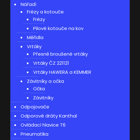
Nářadí
Frézy a kotouče
Frézy
Pilové kotouče na kov
Měřidla
Vrtáky
Přesně broušené vrtáky
Vrtáky ČZ 221121
Vrtáky HAWERA a KEMMER
Závitníky a očka
Očka
Závitníky
Odpojovače
Odporové dráty Kanthal
Ovládací hlavice T6
Pneumatika