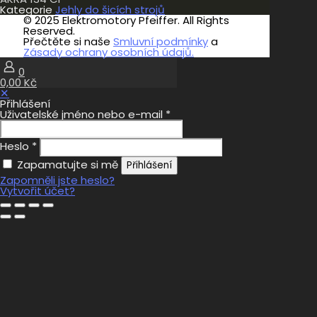
Kategorie
Jehly do šicích strojů
© 2025 Elektromotory Pfeiffer. All Rights
Reserved.
Přečtěte si naše
Smluvní podmínky
a
Zásady ochrany osobních údajů.
0
0,00 Kč
✕
Přihlášení
Uživatelské jméno nebo e-mail
*
Heslo
*
Zapamatujte si mě
Přihlášení
Zapomněli jste heslo?
Vytvořit účet?