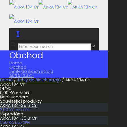
0
0,00 Kč
✕
Obchod
Home
Obchod
Jehly do šicích strojů
AKRA 134 Cr
Domů
/
Jehly do šicích strojů
/ AKRA 134 Cr
AKRA 134 Cr
14/90
0,00
Kč
bez DPH
Není skladem
Související produkty
AKRA 134-35 Lr Cr
2,00
Kč
bez DPH
Vyprodáno
AKRA 134-35 Lr Cr
1,50
Kč
bez DPH
AKRA 134 Cr