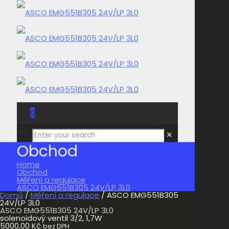
0
0,00 Kč
✕
Obchod
Home
Obchod
Měření a regulace
ASCO EMG551B305 24V/LP 3L0
Domů
/
Měření a regulace
/ ASCO EMG551B305
24V/LP 3L0
ASCO EMG551B305 24V/LP 3L0
solenoidový ventil 3/2, 1,7W
5000,00
Kč
bez DPH