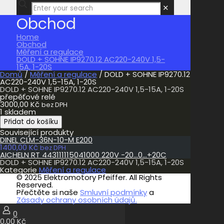
✕
Obchod
Home
Obchod
Měření a regulace
DOLD + SOHNE IP9270.12 AC220-240V 1,5-
15A, 1-20S
Domů
/
Měření a regulace
/ DOLD + SOHNE IP9270.12
AC220-240V 1,5-15A, 1-20S
DOLD + SOHNE IP9270.12 AC220-240V 1,5-15A, 1-20S
přepěťové relé
3000,00
Kč
bez DPH
1 skladem
DOLD
Přidat do košíku
+
Související produkty
SOHNE
DINEL CLM-36N-10-M E200
IP9270.12
1400,00
Kč
AC220-
bez DPH
AICHELN RT 443111115041000 220V -20…0…+20C
240V
DOLD + SOHNE IP9270.12 AC220-240V 1,5-15A, 1-20S
1,5-
Kategorie
Měření a regulace
15A,
© 2025 Elektromotory Pfeiffer. All Rights
1-
Reserved.
20S
Přečtěte si naše
Smluvní podmínky
a
množství
Zásady ochrany osobních údajů.
0
0,00 Kč