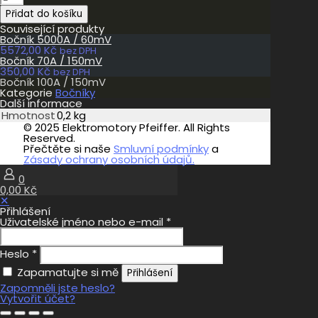
100A
Přidat do košíku
/
150mV
Související produkty
množství
Bočník 5000A / 60mV
5572,00
Kč
bez DPH
Bočník 70A / 150mV
350,00
Kč
bez DPH
Bočník 100A / 150mV
Kategorie
Bočníky
Další informace
Hmotnost
0,2 kg
© 2025 Elektromotory Pfeiffer. All Rights
Reserved.
Přečtěte si naše
Smluvní podmínky
a
Zásady ochrany osobních údajů.
0
0,00 Kč
✕
Přihlášení
Uživatelské jméno nebo e-mail
*
Heslo
*
Zapamatujte si mě
Přihlášení
Zapomněli jste heslo?
Vytvořit účet?