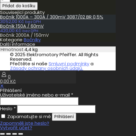
2000A
Přidat do košíku
/
150mV
Související produkty
množství
Bočník 1000A – 300A / 300mV 3087/02 BR 0,5%
3052,00
Kč
bez DPH
Bočník 150A / 60mV
420,00
Kč
bez DPH
Bočník 2000A / 150mV
Kategorie
Bočníky
Další informace
Hmotnost
4,4 kg
© 2025 Elektromotory Pfeiffer. All Rights
Reserved.
Přečtěte si naše
Smluvní podmínky
a
Zásady ochrany osobních údajů.
0
0,00 Kč
✕
Přihlášení
Uživatelské jméno nebo e-mail
*
Heslo
*
Zapamatujte si mě
Přihlášení
Zapomněli jste heslo?
Vytvořit účet?