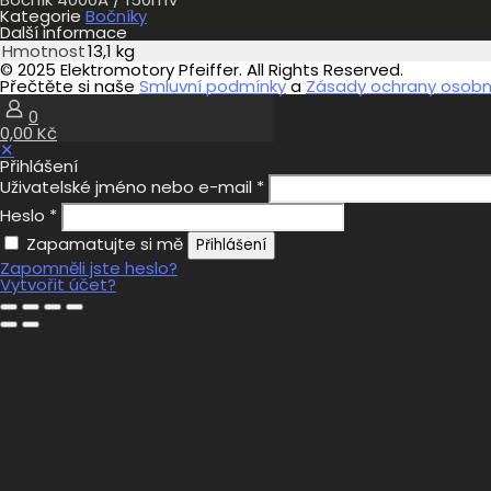
Kategorie
Bočníky
Další informace
Hmotnost
13,1 kg
© 2025 Elektromotory Pfeiffer. All Rights Reserved.
Přečtěte si naše
Smluvní podmínky
a
Zásady ochrany osobní
0
0,00 Kč
✕
Přihlášení
Uživatelské jméno nebo e-mail
*
Heslo
*
Zapamatujte si mě
Přihlášení
Zapomněli jste heslo?
Vytvořit účet?