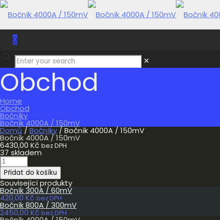
0
0,00 Kč
✕
Obchod
Home
Obchod
Bočníky
Bočník 4000A / 150mV
Domů
/
Bočníky
/ Bočník 4000A / 150mV
Bočník 4000A / 150mV
6430,00
Kč
bez DPH
37 skladem
Bočník
4000A
Přidat do košíku
/
150mV
Související produkty
množství
Bočník 300A / 60mV
420,00
Kč
bez DPH
Bočník 800A / 300mV
2450,00
Kč
bez DPH
Bočník 4000A / 150mV