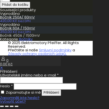
450A
Přidat do košíku
/
1500mV
Související produkty
množství
Vyprodáno
Bočník 250A/ 60mV
420,00
Kč
bez DPH
Vyprodáno
Bočník 60A / 150mV
350,00
Kč
bez DPH
Bočník 450A / 1500mV
Kategorie
Bočníky
© 2025 Elektromotory Pfeiffer. All Rights
Reserved.
Přečtěte si naše
Smluvní podmínky
a
Zásady ochrany osobních údajů.
0
0,00 Kč
✕
Přihlášení
Uživatelské jméno nebo e-mail
*
Heslo
*
Zapamatujte si mě
Přihlášení
Zapomněli jste heslo?
Vytvořit účet?