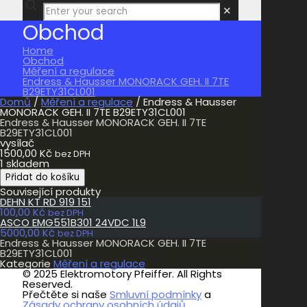
✕
Obchod
Home
Obchod
Měření a regulace
Endress & Hausser MONORACK GEH. II 7TE
B29ETY31CL001
Domů
/
Měření a regulace
/ Endress & Hausser
MONORACK GEH. II 7TE B29ETY31CL001
Endress & Hausser MONORACK GEH. II 7TE
B29ETY31CL001
vysílač
1500,00
Kč
bez DPH
1 skladem
Endress
Přidat do košíku
&
Související produkty
Hausser
DEHN KT RD 919 151
MONORACK
100,00
Kč
GEH.
bez DPH
ASCO EMG551B301 24VDC 1L9
II
5000,00
Kč
7TE
bez DPH
Endress & Hausser MONORACK GEH. II 7TE
B29ETY31CL001
B29ETY31CL001
množství
Kategorie
Měření a regulace
© 2025 Elektromotory Pfeiffer. All Rights
Reserved.
Přečtěte si naše
Smluvní podmínky
a
Zásady ochrany osobních údajů.