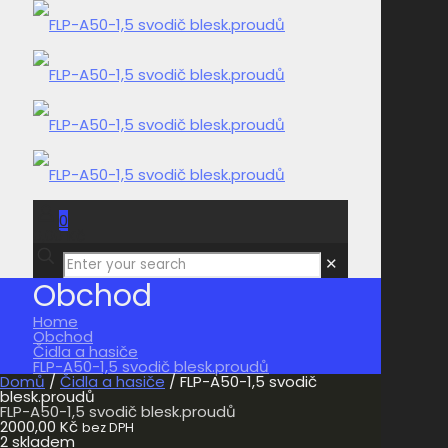
0
0,00 Kč
✕
Obchod
Home
Obchod
Čidla a hasiče
FLP-A50-1,5 svodič blesk.proudů
Domů
/
Čidla a hasiče
/ FLP-A50-1,5 svodič
blesk.proudů
FLP-A50-1,5 svodič blesk.proudů
2000,00
Kč
bez DPH
2 skladem