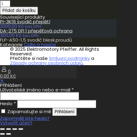
FLP-
A50-
Přidat do košíku
1,5
svodič
Související produkty
blesk.proudů
PI-3K16 svodič přepětí
množství
2000,00
Kč
bez DPH
DA-275 DFI 1 přepěťová ochrana
300,00
Kč
bez DPH
FLP-A50-1,5 svodič blesk.proudů
Kategorie
Čidla a hasiče
© 2025 Elektromotory Pfeiffer. All Rights
Reserved.
Přečtěte si naše
Smluvní podmínky
a
Zásady ochrany osobních údajů.
0
0,00 Kč
✕
Přihlášení
Uživatelské jméno nebo e-mail
*
Heslo
*
Zapamatujte si mě
Přihlášení
Zapomněli jste heslo?
Vytvořit účet?