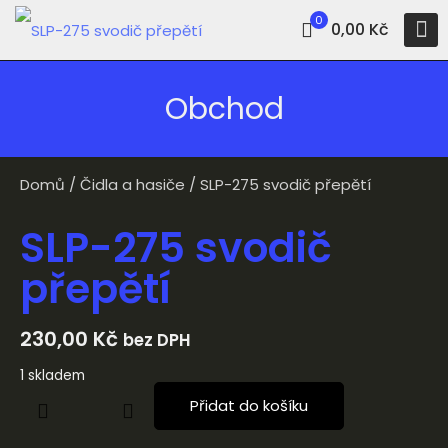
0
0,00 Kč
Obchod
Domů
/
Čidla a hasiče
/ SLP-275 svodič přepětí
SLP-275 svodič
přepětí
230,00
Kč
bez DPH
1 skladem
Přidat do košíku