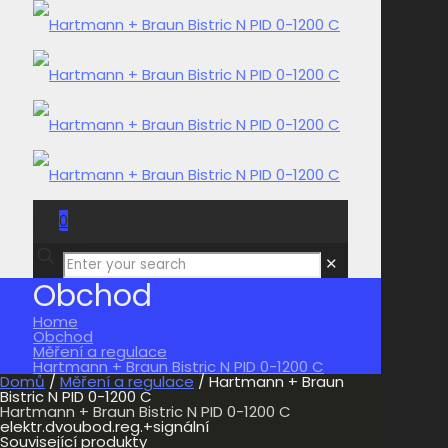
0
0,00 Kč
✕
Obchod
Home
Obchod
Měření a regulace
Hartmann + Braun Bistric N PID 0-1200 C
Domů
/
Měření a regulace
/ Hartmann + Braun
Bistric N PID 0-1200 C
Hartmann + Braun Bistric N PID 0-1200 C
elektr.dvoubod.reg.+signální
Související produkty