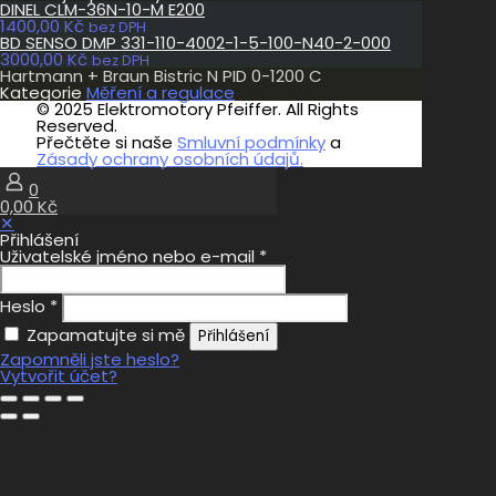
DINEL CLM-36N-10-M E200
1400,00
Kč
bez DPH
BD SENSO DMP 331-110-4002-1-5-100-N40-2-000
3000,00
Kč
bez DPH
Hartmann + Braun Bistric N PID 0-1200 C
Kategorie
Měření a regulace
© 2025 Elektromotory Pfeiffer. All Rights
Reserved.
Přečtěte si naše
Smluvní podmínky
a
Zásady ochrany osobních údajů.
0
0,00 Kč
✕
Přihlášení
Uživatelské jméno nebo e-mail
*
Heslo
*
Zapamatujte si mě
Přihlášení
Zapomněli jste heslo?
Vytvořit účet?