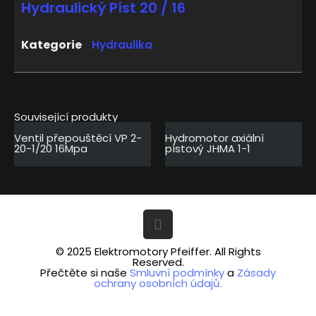
Hydraulický Píst 20 / 16
Kategorie
Hydraulika
Související produkty
Ventil přepouštěcí VP 2-
Hydromotor axiální
20-1/20 16Mpa
pístový JHMA 1-1
© 2025 Elektromotory Pfeiffer. All Rights
Reserved.
Přečtěte si naše
Smluvní podmínky
a
Zásady
ochrany osobních údajů.