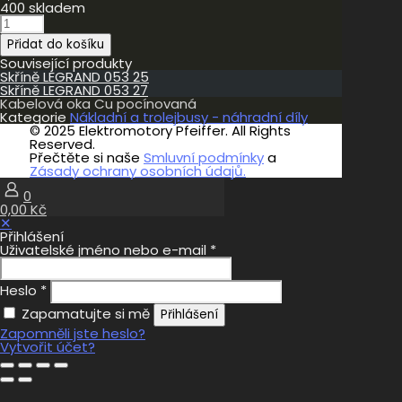
400 skladem
Kabelová
oka
Přidat do košíku
Cu
pocínovaná
Související produkty
množství
Skříně LEGRAND 053 25
Skříně LEGRAND 053 27
Kabelová oka Cu pocínovaná
Kategorie
Nákladní a trolejbusy - náhradní díly
© 2025 Elektromotory Pfeiffer. All Rights
Reserved.
Přečtěte si naše
Smluvní podmínky
a
Zásady ochrany osobních údajů.
0
0,00 Kč
✕
Přihlášení
Uživatelské jméno nebo e-mail
*
Heslo
*
Zapamatujte si mě
Přihlášení
Zapomněli jste heslo?
Vytvořit účet?