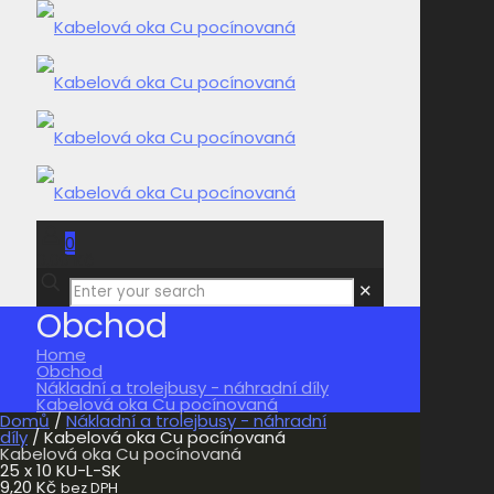
0
0,00 Kč
✕
Obchod
Home
Obchod
Nákladní a trolejbusy - náhradní díly
Kabelová oka Cu pocínovaná
Domů
/
Nákladní a trolejbusy - náhradní
díly
/ Kabelová oka Cu pocínovaná
Kabelová oka Cu pocínovaná
25 x 10 KU-L-SK
9,20
Kč
bez DPH