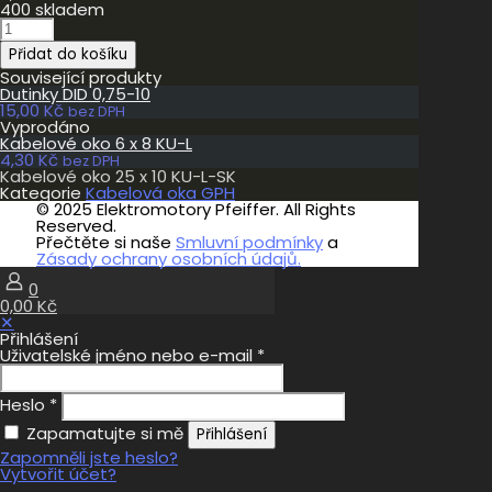
400 skladem
Kabelové
oko
Přidat do košíku
25
x
Související produkty
10
Dutinky DID 0,75-10
KU-
15,00
Kč
bez DPH
L-
Vyprodáno
SK
Kabelové oko 6 x 8 KU-L
množství
4,30
Kč
bez DPH
Kabelové oko 25 x 10 KU-L-SK
Kategorie
Kabelová oka GPH
© 2025 Elektromotory Pfeiffer. All Rights
Reserved.
Přečtěte si naše
Smluvní podmínky
a
Zásady ochrany osobních údajů.
0
0,00 Kč
✕
Přihlášení
Uživatelské jméno nebo e-mail
*
Heslo
*
Zapamatujte si mě
Přihlášení
Zapomněli jste heslo?
Vytvořit účet?