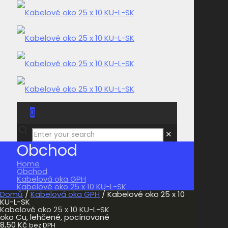
0
0,00 Kč
✕
Obchod
Home
Obchod
Kabelová oka GPH
Kabelové oko 25 x 10 KU-L-SK
Domů
/
Kabelová oka GPH
/ Kabelové oko 25 x 10
KU-L-SK
Kabelové oko 25 x 10 KU-L-SK
oko Cu, lehčené, pocínované
8,50
Kč
bez DPH