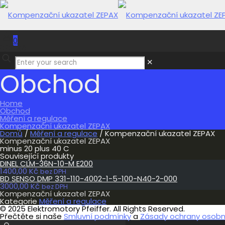
0
0,00 Kč
✕
Obchod
Home
Obchod
Měření a regulace
Kompenzační ukazatel ZEPAX
Domů
/
Měření a regulace
/ Kompenzační ukazatel ZEPAX
Kompenzační ukazatel ZEPAX
minus 20 plus 40 C
Související produkty
DINEL CLM-36N-10-M E200
1400,00
Kč
bez DPH
BD SENSO DMP 331-110-4002-1-5-100-N40-2-000
3000,00
Kč
bez DPH
Kompenzační ukazatel ZEPAX
Kategorie
Měření a regulace
© 2025 Elektromotory Pfeiffer. All Rights Reserved.
Přečtěte si naše
Smluvní podmínky
a
Zásady ochrany osobní