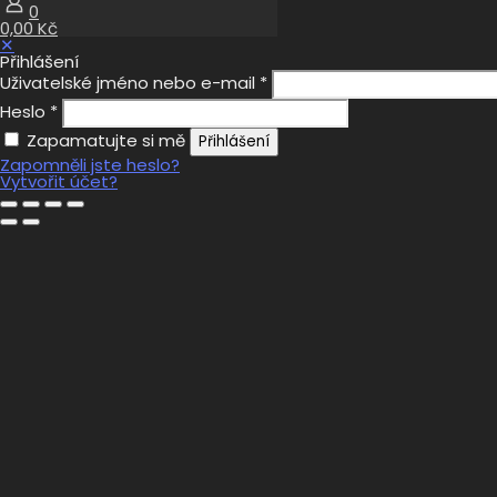
0
0,00 Kč
✕
Přihlášení
Uživatelské jméno nebo e-mail
*
Heslo
*
Zapamatujte si mě
Přihlášení
Zapomněli jste heslo?
Vytvořit účet?