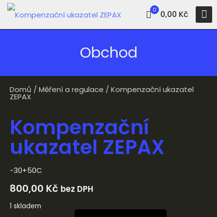
0
0,00 Kč
Obchod
Domů
/
Měření a regulace
/ Kompenzační ukazatel
ZEPAX
Kompenzační
ukazatel ZEPAX
-30+50C
800,00
Kč
bez DPH
1 skladem