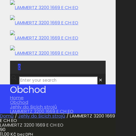
0
0,00 Kč
✕
Obchod
Home
Obchod
Jehly do šicích strojů
LAMMERTZ 3200 1669 E CH EO
Domů
/
Jehly do šicích strojů
/ LAMMERTZ 3200 1669
E CH EO
LAMMERTZ 3200 1669 E CH EO
90
11,00
Kč
bez DPH