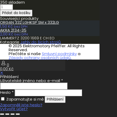
350 skladem
LAMMERTZ
3200
Přidat do košíku
1669
E
Související produkty
CH
ORGAN 332 LGHKSP SM x 332LG
EO
1,50
Kč
bez DPH
množství
AKRA 2134-35
2,00
Kč
bez DPH
LAMMERTZ 3200 1669 E CH EO
Kategorie
Jehly do šicích strojů
© 2025 Elektromotory Pfeiffer. All Rights
Reserved.
Přečtěte si naše
Smluvní podmínky
a
Zásady ochrany osobních údajů.
0
0,00 Kč
✕
Přihlášení
Uživatelské jméno nebo e-mail
*
Heslo
*
Zapamatujte si mě
Přihlášení
Zapomněli jste heslo?
Vytvořit účet?