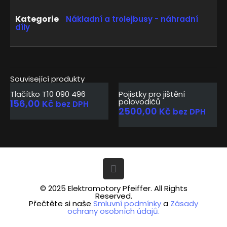
Kategorie
Nákladní a trolejbusy - náhradní
díly
Související produkty
Tlačítko T10 090 496
Pojistky pro jištění
polovodičů
156,00
Kč
bez DPH
2500,00
Kč
bez DPH
© 2025 Elektromotory Pfeiffer. All Rights
Reserved.
Přečtěte si naše
Smluvní podmínky
a
Zásady
ochrany osobních údajů.