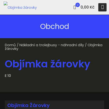
0
0,00 Kč
Obchod
Domů
/
Nákladní a trolejbusy - náhradní díly
/ Objímka
žárovky
Objímka žárovky
E 10
Objímka Žárovky