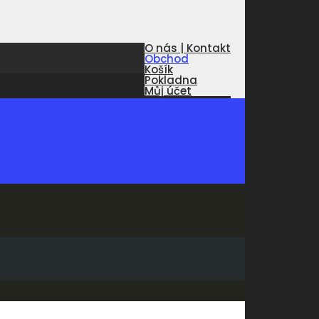
O nás | Kontakt
Obchod
Košík
Pokladna
Můj účet