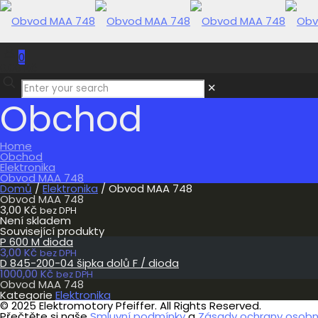
0
0,00 Kč
✕
Obchod
Home
Obchod
Elektronika
Obvod MAA 748
Domů
/
Elektronika
/ Obvod MAA 748
Obvod MAA 748
3,00
Kč
bez DPH
Není skladem
Související produkty
P 600 M dioda
3,00
Kč
bez DPH
D 845-200-04 šipka dolů F / dioda
1000,00
Kč
bez DPH
Obvod MAA 748
Kategorie
Elektronika
© 2025 Elektromotory Pfeiffer. All Rights Reserved.
Přečtěte si naše
Smluvní podmínky
a
Zásady ochrany osobní