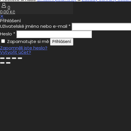
0
0,00 Kč
✕
Přihlášení
Uživatelské jméno nebo e-mail
*
Heslo
*
Zapamatujte si mě
Přihlášení
Zapomněli jste heslo?
Vytvořit účet?