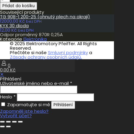
proměnný
Přidat do košíku
870R
0,25A
Související produkty
množství
TG 908-1 200-25 (ohnutý plech na okraji)
12000,00
Kč
bez DPH
KYX 30 dioda
12,00
Kč
bez DPH
Odpor proměnný 870R 0,25A
Kategorie
Elektronika
© 2025 Elektromotory Pfeiffer. All Rights
Reserved.
Přečtěte si naše
Smluvní podmínky
a
Zásady ochrany osobních údajů.
0
0,00 Kč
✕
Přihlášení
Uživatelské jméno nebo e-mail
*
Heslo
*
Zapamatujte si mě
Přihlášení
Zapomněli jste heslo?
Vytvořit účet?