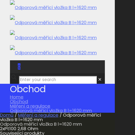
0
0,00 Kč
✕
Obchod
Home
Obchod
Měření a regulace
Odporová měřící vložka B l=1620 mm
Domů
/
Měření a regulace
/ Odporová měřící
vložka B l=1620 mm
Odporová měřící vložka B l=1620 mm
2xPt100 2,68 Ohm
Související produkty