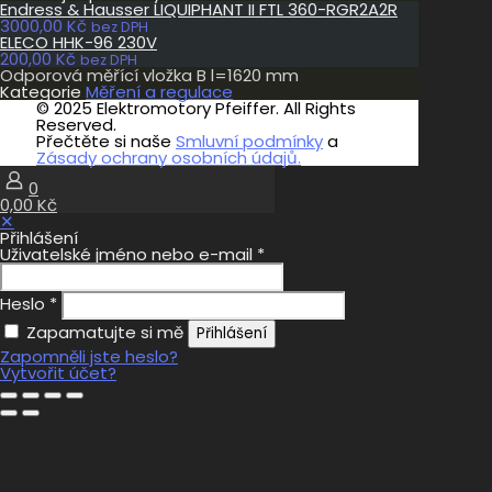
Endress & Hausser LIQUIPHANT II FTL 360-RGR2A2R
3000,00
Kč
bez DPH
ELECO HHK-96 230V
200,00
Kč
bez DPH
Odporová měřící vložka B l=1620 mm
Kategorie
Měření a regulace
© 2025 Elektromotory Pfeiffer. All Rights
Reserved.
Přečtěte si naše
Smluvní podmínky
a
Zásady ochrany osobních údajů.
0
0,00 Kč
✕
Přihlášení
Uživatelské jméno nebo e-mail
*
Heslo
*
Zapamatujte si mě
Přihlášení
Zapomněli jste heslo?
Vytvořit účet?