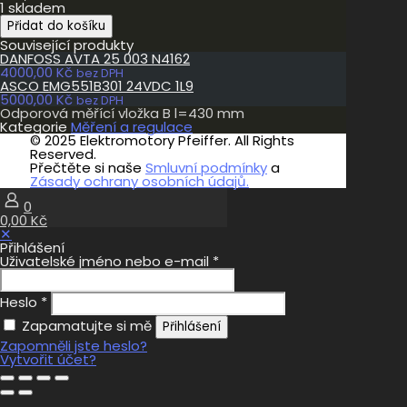
1 skladem
Odporová
Přidat do košíku
měřící
Související produkty
vložka
DANFOSS AVTA 25 003 N4162
B
4000,00
Kč
l=430
bez DPH
ASCO EMG551B301 24VDC 1L9
mm
5000,00
Kč
množství
bez DPH
Odporová měřící vložka B l=430 mm
Kategorie
Měření a regulace
© 2025 Elektromotory Pfeiffer. All Rights
Reserved.
Přečtěte si naše
Smluvní podmínky
a
Zásady ochrany osobních údajů.
0
0,00 Kč
✕
Přihlášení
Uživatelské jméno nebo e-mail
*
Heslo
*
Zapamatujte si mě
Přihlášení
Zapomněli jste heslo?
Vytvořit účet?