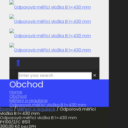
0
0,00 Kč
✕
Obchod
Home
Obchod
Měření a regulace
Odporová měřící vložka B l=430 mm
Domů
/
Měření a regulace
/ Odporová měřící
vložka B l=430 mm
Odporová měřící vložka B l=430 mm
Pt100/2/C 8511
300,00
Kč
bez DPH