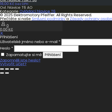
18,00
Kč
bez DPH
Ovl. hlavice T6 AO
Kategorie
Ovládací hlavice T6
© 2025 Elektromotory Pfeiffer. All Rights Reserved.
Přečtěte si naše
Smluvní podmínky
a
Zásady ochrany osobní
0
0,00 Kč
✕
Přihlášení
Uživatelské jméno nebo e-mail
*
Heslo
*
Zapamatujte si mě
Přihlášení
Zapomněli jste heslo?
Vytvořit účet?