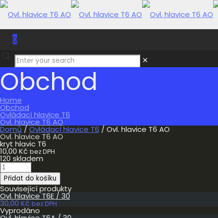
0
0,00 Kč
✕
Obchod
Home
Obchod
Ovládací hlavice T6
Ovl. hlavice T6 AO
Domů
/
Ovládací hlavice T6
/ Ovl. hlavice T6 AO
Ovl. hlavice T6 AO
kryt hlavic T6
10,00
Kč
bez DPH
120 skladem
Ovl.
hlavice
Přidat do košíku
T6
AO
Související produkty
množství
Ovl. hlavice T6E / 30
30,00
Kč
bez DPH
Vyprodáno
Ovl. hlavice T6A / 30