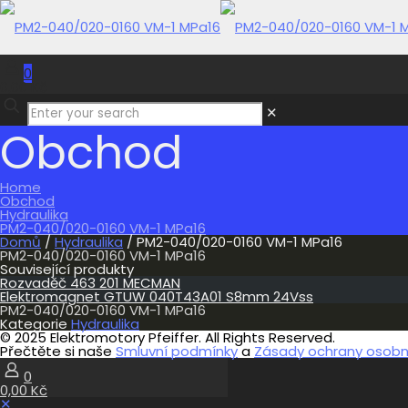
0
0,00 Kč
✕
Obchod
Home
Obchod
Hydraulika
PM2-040/020-0160 VM-1 MPa16
Domů
/
Hydraulika
/ PM2-040/020-0160 VM-1 MPa16
PM2-040/020-0160 VM-1 MPa16
Související produkty
Rozvaděč 463 201 MECMAN
Elektromagnet GTUW 040T43A01 S8mm 24Vss
PM2-040/020-0160 VM-1 MPa16
Kategorie
Hydraulika
© 2025 Elektromotory Pfeiffer. All Rights Reserved.
Přečtěte si naše
Smluvní podmínky
a
Zásady ochrany osobní
0
0,00 Kč
✕