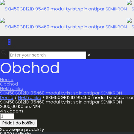
0
0,00 Kč
✕
Obchod
Home
Obchod
Elektronika
SKM50GB121D 95460 modul tyrist.spín.antipar SEMIKRON
Domů
/
Elektronika
/ SKM50GB121D 95460 modul tyrist.spín.a
SKM50GB121D 95460 modul tyrist.spín.antipar SEMIKRON
2000,00
Kč
bez DPH
4 skladem
SKM50GB121D
95460
Přidat do košíku
modul
tyrist.spín.antipar
Související produkty
SEMIKRON
P 600 M dioda