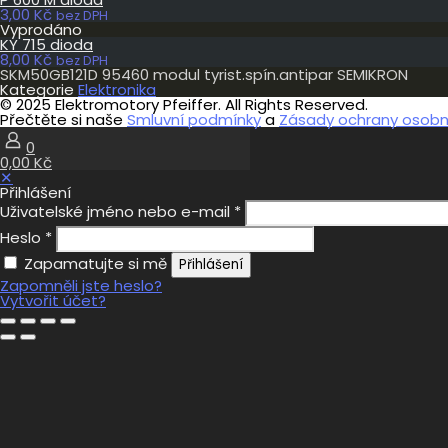
množství
3,00
Kč
bez DPH
Vyprodáno
KY 715 dioda
8,00
Kč
bez DPH
SKM50GB121D 95460 modul tyrist.spín.antipar SEMIKRON
Kategorie
Elektronika
© 2025 Elektromotory Pfeiffer. All Rights Reserved.
Přečtěte si naše
Smluvní podmínky
a
Zásady ochrany osobní
0
0,00 Kč
✕
Přihlášení
Uživatelské jméno nebo e-mail
*
Heslo
*
Zapamatujte si mě
Přihlášení
Zapomněli jste heslo?
Vytvořit účet?