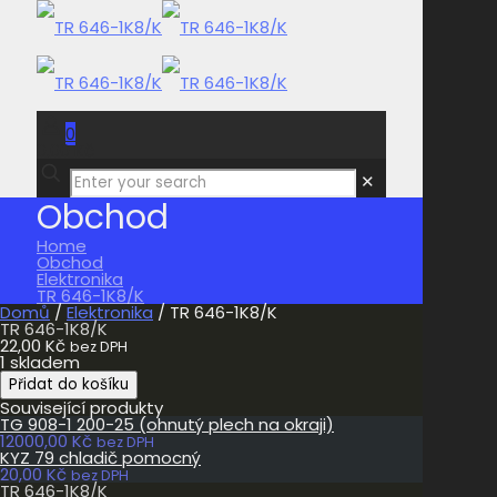
0
0,00 Kč
✕
Obchod
Home
Obchod
Elektronika
TR 646-1K8/K
Domů
/
Elektronika
/ TR 646-1K8/K
TR 646-1K8/K
22,00
Kč
bez DPH
1 skladem
TR
Přidat do košíku
646-
Související produkty
1K8/K
TG 908-1 200-25 (ohnutý plech na okraji)
množství
12000,00
Kč
bez DPH
KYZ 79 chladič pomocný
20,00
Kč
bez DPH
TR 646-1K8/K