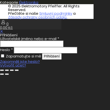
Kategorie
Elektronika
© 2025 Elektromotory Pfeiffer. All Rights
Reserved.
Přečtěte si naše
Smluvní podmínky
a
Zásady ochrany osobních údajů.
0
0,00 Kč
✕
Přihlášení
Uživatelské jméno nebo e-mail
*
Heslo
*
Zapamatujte si mě
Přihlášení
Zapomněli jste heslo?
Vytvořit účet?