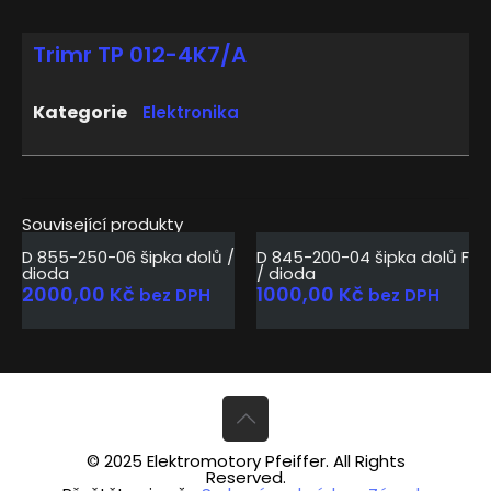
Trimr TP 012-4K7/A
Kategorie
Elektronika
Související produkty
D 855-250-06 šipka dolů /
D 845-200-04 šipka dolů F
dioda
/ dioda
2000,00
Kč
1000,00
Kč
bez DPH
bez DPH
© 2025 Elektromotory Pfeiffer. All Rights
Reserved.