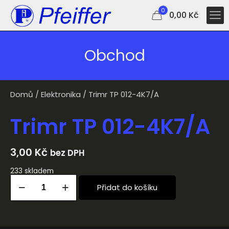
0
0,00 Kč
Obchod
Domů
/
Elektronika
/ Trimr TP 012-4K7/A
Trimr TP 012-4K7/A
3,00
Kč
bez DPH
233 skladem
Přidat do košíku