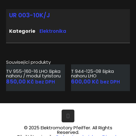
UR 003-10K/J
Kategorie
Elektronika
Související produkty
Vyprodáno
TV 955-160-16 LHO šipka
T 944-125-08 šipka
nahoru / modul tyristoru
nahoru LHO
850,00
Kč
600,00
Kč
bez DPH
bez DPH
© 2025 Elektromotory Pfeiffer. All Rights
Reserved.