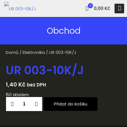
0
0,00 Kč
Obchod
Domů
/
Elektronika
/ UR 003-10K/J
UR 003-10K/J
1,40
Kč
bez DPH
150 skladem
Přidat do košíku