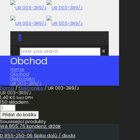
0
0,00 Kč
✕
Obchod
Home
Obchod
Elektronika
UR 003-3R9/J
Domů
/
Elektronika
/ UR 003-3R9/J
UR 003-3R9/J
1,40
Kč
bez DPH
150 skladem
UR
003-
Přidat do košíku
3R9/J
množství
Související produkty
WA 855 75 kondenz. držák
0,30
Kč
bez DPH
D 855-250-06 šipka dolů / dioda