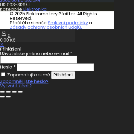
2000,00
Kč
bez DPH
UR 003-3R9/J
Kategorie
Elektronika
© 2025 Elektromotory Pfeiffer. All Rights
Reserved.
Přečtěte si naše
Smluvní podmínky
a
Zásady ochrany osobních údajů.
0
0,00 Kč
✕
Přihlášení
Uživatelské jméno nebo e-mail
*
Heslo
*
Zapamatujte si mě
Přihlášení
Zapomněli jste heslo?
Vytvořit účet?