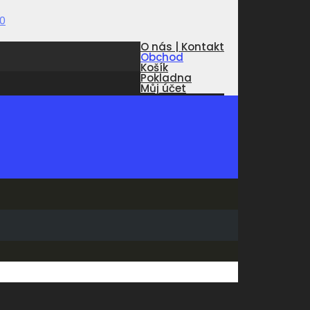
O nás | Kontakt
Obchod
Košík
Pokladna
Můj účet