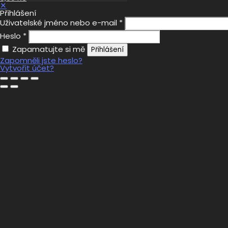
✕
Přihlášení
Uživatelské jméno nebo e-mail
*
Heslo
*
Zapamatujte si mě
Přihlášení
Zapomněli jste heslo?
Vytvořit účet?