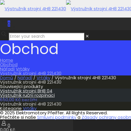
0
0,00 Kč
✕
Obchod
Home
Obchod
Nářadí
Vrtáky
Výstružník strojní 4H8 221430
Domů
/
Nářadí
/
Vrtáky
/ Výstružník strojní 4H8 221430
Výstružník strojní 4H8 221430
Související produkty
Výstružník strojní 8H8 04
Výstružník ruční rozpínací
650,00
Kč
bez DPH
Výstružník strojní 4H8 221430
Kategorie
Vrtáky
© 2025 Elektromotory Pfeiffer. All Rights Reserved.
Přečtěte si naše
Smluvní podmínky
a
Zásady ochrany osobní
0
0,00 Kč