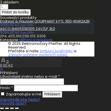
3 skladem
ZPA
405.916.036.015
Přidat do košíku
9309
množství
Související produkty
Endress & Hausser LIQUIPHANT II FTL 360-RGR2A2R
3000,00
Kč
bez DPH
ASCO EMG551B305 24V/LP 3L0
5000,00
Kč
bez DPH
ZPA 405.916.036.015 9309
Kategorie
Měření a regulace
© 2025 Elektromotory Pfeiffer. All Rights
Reserved.
Přečtěte si naše
Smluvní podmínky
a
Zásady ochrany osobních údajů.
0
0,00 Kč
✕
Přihlášení
Uživatelské jméno nebo e-mail
*
Heslo
*
Zapamatujte si mě
Přihlášení
Zapomněli jste heslo?
Vytvořit účet?