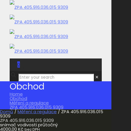
0
0,00 Kč
✕
Obchod
Home
Obchod
Měření a regulace
ZPA 405.916.036.015 9309
Domů
/
Měření a regulace
/ ZPA 405.916.036.015
9309
ZPA 405.916.036.015 9309
snímač vodivosti průtočný
4000,00
Kč
bez DPH