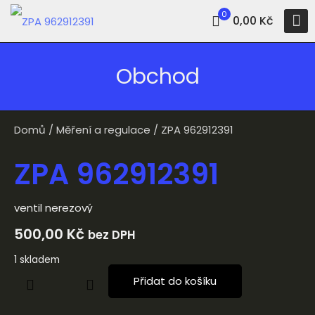
0
0,00 Kč
Obchod
Domů
/
Měření a regulace
/ ZPA 962912391
ZPA 962912391
ventil nerezový
500,00
Kč
bez DPH
1 skladem
Přidat do košíku