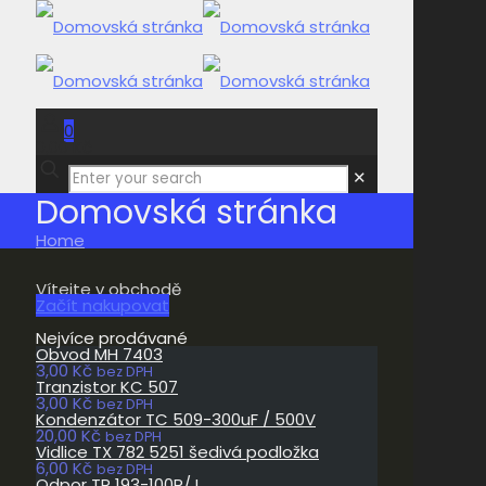
0
0,00 Kč
✕
Domovská stránka
Home
Vítejte v obchodě
Začít nakupovat
Nejvíce prodávané
Obvod MH 7403
3,00
Kč
bez DPH
Tranzistor KC 507
3,00
Kč
bez DPH
Kondenzátor TC 509-300uF / 500V
20,00
Kč
bez DPH
Vidlice TX 782 5251 šedivá podložka
6,00
Kč
bez DPH
Odpor TR 193-100R/J