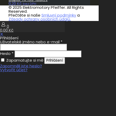
0,20
Kč
bez DPH
© 2025 Elektromotory Pfeiffer. All Rights
Reserved.
Přečtěte si naše
Smluvní podmínky
a
Zásady ochrany osobních údajů.
0
0,00 Kč
✕
Přihlášení
Uživatelské jméno nebo e-mail
*
Heslo
*
Zapamatujte si mě
Přihlášení
Zapomněli jste heslo?
Vytvořit účet?